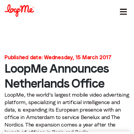
Stay in the loop
Published date: Wednesday, 15 March 2017
LoopMe Announces
First name
*
Netherlands Office
Last name
*
LoopMe, the world’s largest mobile video advertising
platform, specializing in artificial intelligence and
Email
*
data, is expanding its European presence with an
office in Amsterdam to service Benelux and The
Nordics. The expansion comes a year after the
Job title
*
launch of offices in Paris and Berlin.