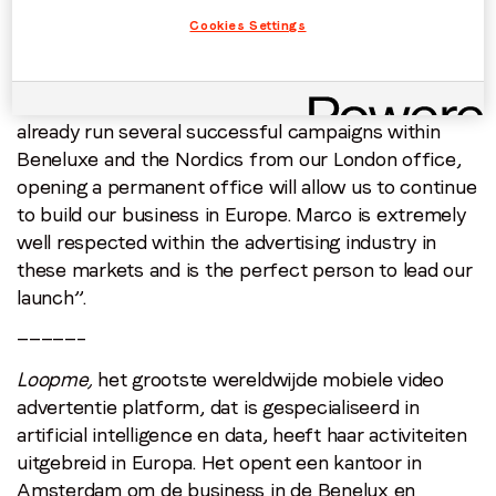
rate” said Ruivenkamp. “I am very excited to be
Cookies Settings
bringing LoopMe’s mobile video offerings to
Benelux and the Nordics for the first time”.
CEO & Co-Founder Stephen Upstone said “we have
already run several successful campaigns within
Beneluxe and the Nordics from our London office,
opening a permanent office will allow us to continue
to build our business in Europe. Marco is extremely
well respected within the advertising industry in
these markets and is the perfect person to lead our
launch”.
—————–
Loopme,
het grootste wereldwijde mobiele video
advertentie platform, dat is gespecialiseerd in
artificial intelligence en data, heeft haar activiteiten
uitgebreid in Europa. Het opent een kantoor in
Amsterdam om de business in de Benelux en